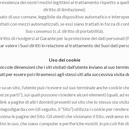
revalenza dei nostri motivi legittimi al trattamento rispetto a quelli
diritto di limitazione);
mato di uso comune, leggibile da dispositivo automatico e interoper
ttati con mezzi automatizzati, se essi siano trattati in forza di cont
Suo consenso (c.d. diritto di portabilità).
iritto di rivolgersi al Garante per la protezione dei dati personali 
far valere i Suoi diritti in relazione al trattamento dei Suoi dati perso
.
Uso dei cookie
piccole dimensioni che i siti visitati dall’utente inviano al suo termi
 per essere poi ritrasmessi agli stessi siti alla successiva visita 
su un sito, l’utente può ricevere sul suo terminale anche cookie che
terze parti”), sui quali possono risiedere alcuni elementi (quali, a
 link a pagine di altri domini) presenti sul sito che lo stesso sta visit
odigarda.com (di seguito, il “Sito”) utilizza i cookie per rendere i
isiona le pagine del Sito. Gli utenti che visionano il Sito, vedranno 
tivi in uso, che siano computer e periferiche mobili, in piccoli file 