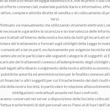
il all’indirizzo email info@gardadomizil.it e, ove lei presti il suo c
 ed offerte commerciali, materiale pubblicitario e informativo, eff
attive, compiere attività dirette di vendita o di collocamento di pro
terzi.
effettuato sia manualmente che utilizzando strumenti elettronici, nel
e necessarie a garantire la sicurezza e la riservatezza delle inform
sere trattati all’interno della nostra Società da tutti gli incaricati 
itolare del trattamento e formati sugli obblighi della Legge in mate
re comunicati a terze parti, esclusivamente per esigenze tecniche e
raelencate ed in particolare alle seguenti categorie di soggetti: a) E
 incaricate dei trattamenti connessi all’adempimento degli obblighi a
ali legati all’ordinario svolgimento della nostra attività economica,
e pubbliche autorità ed amministrazioni per le finalità connesse al
uti finanziari o altri soggetti per cui il trasferimento dei dati risulti
ità della nostra Società, in particolare in relazione all’assolvimento
obbligazioni contrattuali assunte nei Suoi confronti.
 saranno conservati nei server a disposizione della Società collocat
fettua trasferimenti di dati personali verso Paesi al di fuori dell’