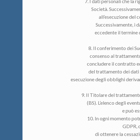
7. I dati personali che la
Società. Successivament
all’esecuzione del c
Successivamente, i da
eccedente il termine d
8. Il conferimento dei Suo
consenso al trattamento 
concludere il contratto ed
del trattamento dei dati p
esecuzione degli obblighi derivant
9. Il Titolare del trattam
(BS). L’elenco degli event
e può es
10. In ogni momento potrà 
GDPR, ch
di ottenere la cessazi