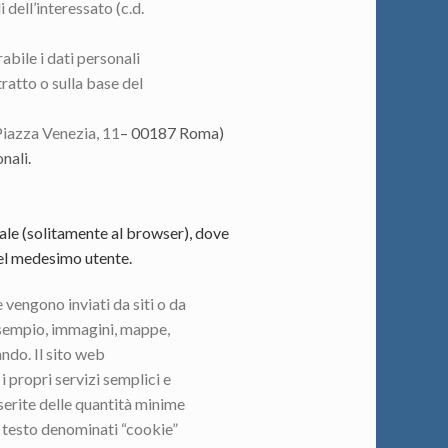
 dell’interessato (c.d.
abile i dati personali
ratto o sulla base del
(Piazza Venezia, 11
– 00187 Roma)
nali.
nale (solitamente al
browser), dove
del medesimo utente.
 vengono inviati da siti o da
d esempio, immagini, mappe,
ando. Il sito web
 propri servizi semplici e
inserite delle quantità minime
di testo denominati “cookie”