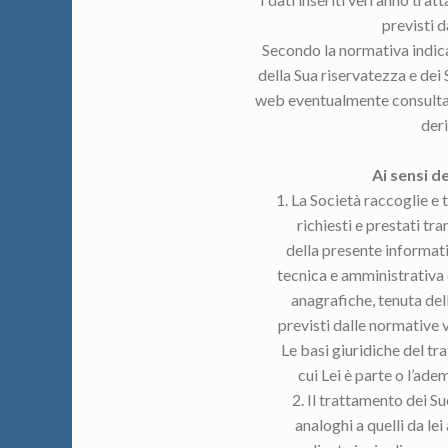
previsti 
Secondo la normativa indicat
della Sua riservatezza e dei 
web eventualmente consultati
deri
Ai sensi d
1. La Società raccoglie e t
richiesti e prestati tr
della presente informati
tecnica e amministrativa de
anagrafiche, tenuta dell
previsti dalle normative v
Le basi giuridiche del tr
cui Lei è parte o l’ade
2. Il trattamento dei Su
analoghi a quelli da le