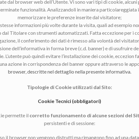
zate dal browser web dell’Utente. Vi sono vari tipi di cookie, alcuni
determinate funzionalità. Analizzandoli in maniera particolareggiata
memorizzare le preferenze inserite dal visitatore;
le stesse informazioni più volte durante la visita, quali ad esempio 
o dal Titolare con strumenti automatizzati. Fatta eccezione per i c
azione, il conferimento dei dati è rimesso alla volontà del visitato
sione dell’informativa in forma breve (c.d. banner) e di usufruire d
ie. L’utente può quindi evitare l’installazione dei cookie, eccezion fa
una azione in corrispondenza del banner oppure attraverso le appo
browser, descritte nel dettaglio nella presente informativa.
.
Tipologie di Cookie utilizzati dal Sito:
Cookie Tecnici (obbligatori)
ie permette il
corretto funzionamento di alcune sezioni del Si
persistenti e di sessione:
iuso il browser non vengono distrutti ma rimangono fino ad una dat