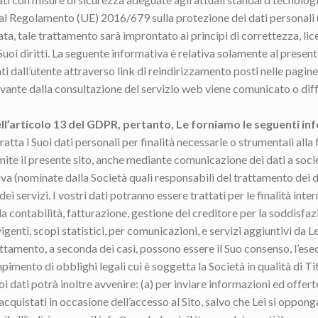
dal Regolamento (UE) 2016/679 sulla protezione dei dati personali
a, tale trattamento sarà improntato ai principi di correttezza, lice
Suoi diritti. La seguente informativa è relativa solamente al presente 
 dall’utente attraverso link di reindirizzamento posti nelle pagine
vante dalla consultazione del servizio web viene comunicato o dif
.
ell’articolo 13 del GDPR, pertanto, Le forniamo le seguenti in
ratta i Suoi dati personali per finalità necessarie o strumentali alla 
amite il presente sito, anche mediante comunicazione dei dati a società
va (nominate dalla Società quali responsabili del trattamento dei dat
i servizi. I vostri dati potranno essere trattati per le finalità inte
a contabilità, fatturazione, gestione del creditore per la soddisfazi
igenti, scopi statistici, per comunicazioni, e servizi aggiuntivi da Le
attamento, a seconda dei casi, possono essere il Suo consenso, l’ese
mpimento di obblighi legali cui è soggetta la Società in qualità di T
oi dati potrà inoltre avvenire: (a) per inviare informazioni ed offer
i acquistati in occasione dell’accesso al Sito, salvo che Lei si oppo