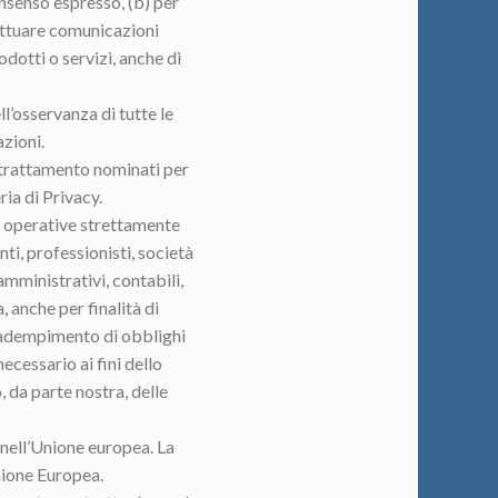
onsenso espresso, (b) per
ettuare comunicazioni
dotti o servizi, anche di
l’osservanza di tutte le
azioni.
al trattamento nominati per
ria di Privacy.
d operative strettamente
nti, professionisti, società
mministrativi, contabili,
 anche per finalità di
l’adempimento di obblighi
 necessario ai fini dello
, da parte nostra, delle
i nell’Unione europea. La
Unione Europea.