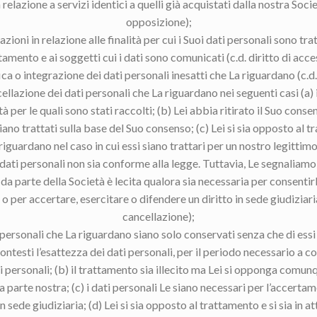
 relazione a servizi identici a quelli già acquistati dalla nostra Societ
opposizione);
zioni in relazione alle finalità per cui i Suoi dati personali sono trat
tamento e ai soggetti cui i dati sono comunicati (c.d. diritto di acce
ica o integrazione dei dati personali inesatti che La riguardano (c.d. 
ellazione dei dati personali che La riguardano nei seguenti casi (a) 
ità per le quali sono stati raccolti; (b) Lei abbia ritirato il Suo cons
iano trattati sulla base del Suo consenso; (c) Lei si sia opposto al 
iguardano nel caso in cui essi siano trattari per un nostro legittimo 
dati personali non sia conforme alla legge. Tuttavia, Le segnaliam
 da parte della Società è lecita qualora sia necessaria per consenti
o per accertare, esercitare o difendere un diritto in sede giudiziaria 
cancellazione);
 personali che La riguardano siano solo conservati senza che di essi 
contesti l’esattezza dei dati personali, per il periodo necessario a co
ati personali; (b) il trattamento sia illecito ma Lei si opponga comun
a parte nostra; (c) i dati personali Le siano necessari per l’accertame
in sede giudiziaria; (d) Lei si sia opposto al trattamento e si sia in at