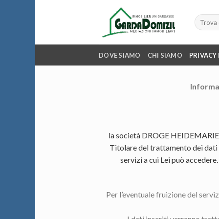
Skip
to
Cerca:
content
DOVE SIAMO
CHI SIAMO
PRIVACY
Informat
la società DROGE HEIDEMARIE, con
Titolare del trattamento dei dati 
servizi a cui Lei può accedere.
Per l’eventuale fruizione del servizi
I dati inseriti verranno tra