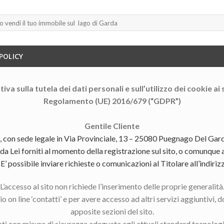
 POLICY
iva sulla tutela dei dati personali e sull’utilizzo dei cookie ai
Regolamento (UE) 2016/679 (“GDPR”)
.
Gentile Cliente
 sede legale in Via Provinciale, 13 – 25080 Puegnago Del Garda 
da Lei forniti al momento della registrazione sul sito, o comunque a
 E’ possibile inviare richieste o comunicazioni al Titolare all’indiri
L’accesso al sito non richiede l’inserimento delle proprie generalità
o on line ‘contatti’ e per avere accesso ad altri servizi aggiuntivi, d
apposite sezioni del sito.
ttati con misure di sicurezza adeguate agli attuali standard tecnologi