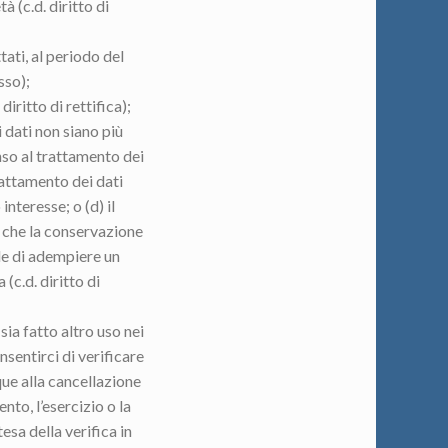
à (c.d. diritto di
tati, al periodo del
sso);
diritto di rettifica);
i dati non siano più
enso al trattamento dei
trattamento dei dati
interesse; o (d) il
o che la conservazione
rle di adempiere un
(c.d. diritto di
sia fatto altro uso nei
nsentirci di verificare
que alla cancellazione
nto, l’esercizio o la
tesa della verifica in