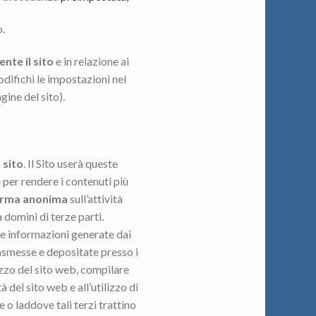
.
nte il sito
e in relazione ai
odifichi le impostazioni nel
gine del sito).
 sito
. Il Sito userà queste
 e per rendere i contenuti più
rma anonima
sull’attività
a domini di terze parti.
 Le informazioni generate dai
rasmesse e depositate presso i
izzo del sito web, compilare
tà del sito web e all’utilizzo di
 o laddove tali terzi trattino