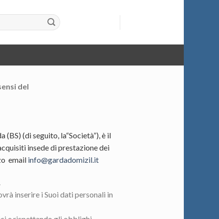
 sensi
del
(BS) (di seguito, la
“Società”), è il
cquisiti in
sede di prestazione dei
zzo
email
info@gardadomizil.it
.
ovrà inserire i Suoi dati personali in
ci e rispettando gli obblighi