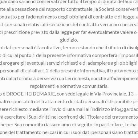
 riguardano saranno conservati per tutto il tempo di durata del Suo r
e alla cessazione del rapporto contrattuale, la Società conserverà i
ontratto per l’adempimento degli obblighi di contratto e di legge, a
ti personali relativi all’esecuzione del contratto verranno conserv
i prescrizione previsto dalla legge per far eventualmente valere o 
giudizio.
i dati personali è facoltativo, fermo restando che il rifiuto di divulg
di cui al punto 1 della presente informativa comporterà l’impossibi
 erogare gli eventuali servizi richiesti e di adempiere agli obblighi d
ersonali di cui all’art. 2 della presente informativa, il trattamento 
i dalla fornitura dei servizi da Lei richiesti, nonché all’adempimen
regolamenti e normativa comunitaria.
ento è DROGE HEIDEMARIE, con sede legale in Via Provinciale, 13
uali responsabili del trattamento dei dati personali è disponibile pre
sere richiesto mediante l’invio di una mail all’indirizzo info@gardad
esercitare i Suoi diritti nei confronti del Titolare del trattamento,
e per Sua comodità riassumiamo di seguito. In particolare, Lei ha il
one del trattamento nei casi in cui i suoi dati personali siano trattat