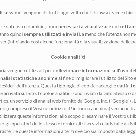
di sessioni
: vengono distrutti ogni volta che il browser viene chiuso
re dal nostro dominio, s
ono necessari a visualizzare correttame
rranno quindi
sempre utilizzati e inviati
, a meno che l’utenza non m
r (inficiando così alcune funzionalità o la visualizzazione delle pa
Cookie analitici
oria vengono utilizzati per
collezionare informazioni sull’uso del
nalisi statistiche anonime
al fine di migliorare l’utilizzo del Sito
 desideri dell’utenza. Questa tipologia di cookie raccoglie dati in
fo
 arrivata sul Sito. I cookie analitici sono inviati dal Sito Stesso o d
ytics, un servizio di analisi web fornito da Google, Inc. (“Google”) .
 web (compreso il Vostro indirizzo IP in forma anonima) verranno t
ilizzerà queste informazioni allo scopo di esaminare il Vostro util
er gli operatori dello stesso e fornire altri servizi relativi alle attivi
asferire queste informazioni a terzi ove ciò sia imposto dalla legge