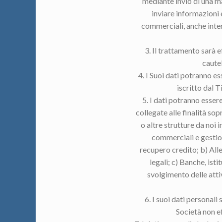
mediante invio di una ma
inviare informazioni
commerciali, anche inter
3. Il trattamento sarà 
cautel
4. I Suoi dati potranno es
iscritto dal T
5. I dati potranno esse
collegate alle finalità sop
o altre strutture da noi
commerciali e gestion
recupero credito; b) All
legali; c) Banche, istit
svolgimento delle attiv
6. I suoi dati personali
Società non ef