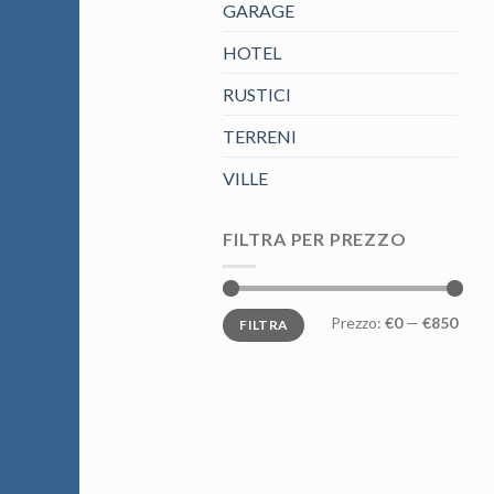
GARAGE
HOTEL
RUSTICI
TERRENI
VILLE
FILTRA PER PREZZO
Prezzo
Prezzo
Prezzo:
€0
—
€850
FILTRA
Min
Max