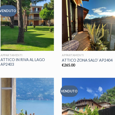
VENDUTO
APPARTAMENTI
APPARTAMENTI
ATTICO IN RIVA AL LAGO
ATTICO ZONA SALO’ AP2404
AP2403
€
265.00
VENDUTO